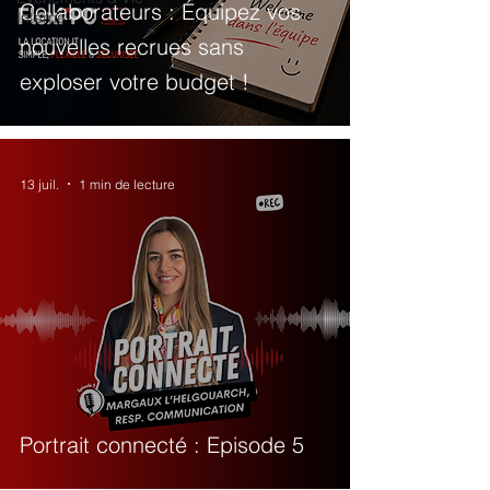
Collaborateurs : Équipez vos
Interne
nouvelles recrues sans
exploser votre budget !
13 juil.
1 min de lecture
Portrait connecté : Episode 5