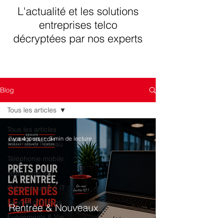
L'actualité et les solutions
entreprises telco
décryptées par nos experts
Blog
Tous les articles
Tous les articles
il y a 4 jours
3 min de lecture
Internet & Réseau
Téléphonie mobile
Téléphonie fixe
Cybersécurité & IT
Internet of Things
Rentrée & Nouveaux
Evénements & Vie