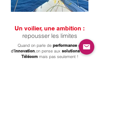
Un voilier, une ambition :
repousser les limites
Quand on parle de
performance
et
d’
innovation
,on pense aux
solutions IT &
Télécom
mais pas seulement !
La course au large est un terrain d’excellence
absolu,
où chaque décision, chaque ajustement
technique et chaque coup de barre font toute la
différence.
Avec L’Agence Télécom - Sotraplant,
nous nous engageons aux côtés de skippers
aguerris pour
relever des défis
emblématiques
tels que :