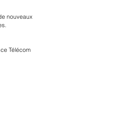
 de nouveaux
es.
ence Télécom
s