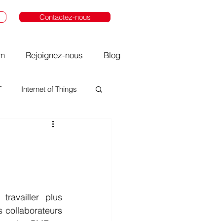
Contactez-nous
om
Rejoignez-nous
Blog
T
Internet of Things
availler plus 
 collaborateurs 