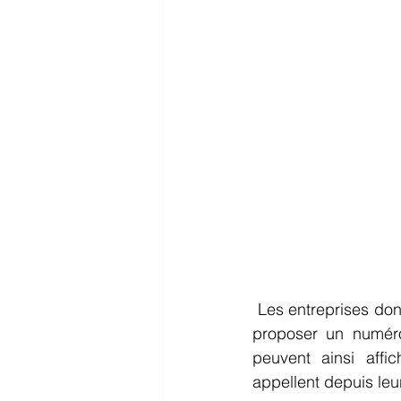
 Les entreprises dont le business repose sur l’activité des commerciaux sont en mesure de 
proposer un numéro
peuvent ainsi affi
appellent depuis leur