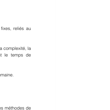
ixes, reliés au 
 complexité, la 
nt le temps de 
umaine. 
les méthodes de 