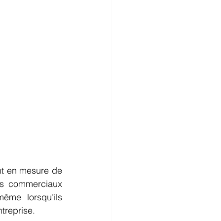
es commerciaux 
ême lorsqu’ils 
treprise. 