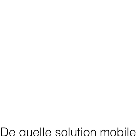
rès Haut Débit Mobile en
té exceptionnelle
en Reste du
Et toujours
des services pensés pou
accompagner dans la ges
De quelle solution mobile