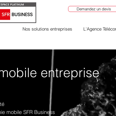
Demandez un devis
Nos solutions entreprises
L'Agence Téléc
mobile entreprise
té
onie mobile SFR Business