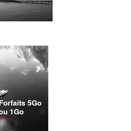
Forfaits 5Go
ou 1Go