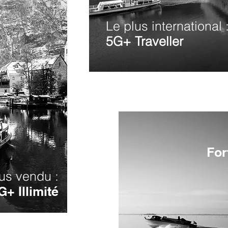
Le plus international 
5G+ Traveller
For
us vendu :
G+ Illimité