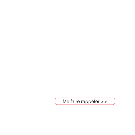
99% de la population couverte.
>> 1er opérateur à démocratiser
le T
entreprise
>> 1er opérateur à offrir une
générosi
Monde
.
Cette vidéo vous en dit plus.
Me faire rappeler >>