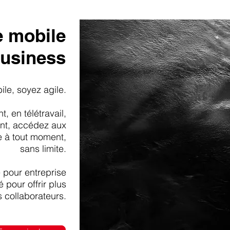
e mobile
usiness
le, soyez agile.
, en télétravail,
ent, accédez aux
e à tout moment,
sans limite.
e pour entreprise
é pour offrir plus
os collaborateurs.