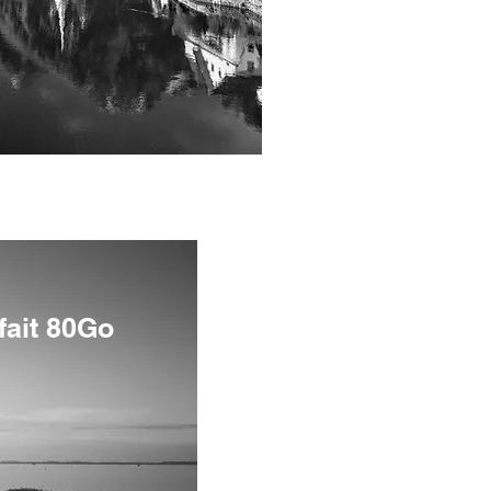
:
fait 80Go