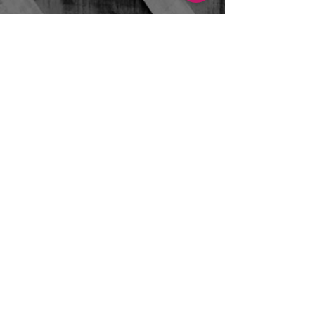
Dans ce livre blanc,
vous trouverez :
Les clés pour
comprendre le RGPD et
son potentiel
7 manière d'en tirer des
bénéfices