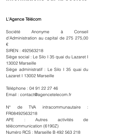
L'Agence Télécom
Société Anonyme à Conseil
d'Administration au capital de 275 275,00
€
SIREN :
492563218
Siège social : Le Silo I 35 quai du Lazaret I
13002 Marseille
Siège administratif : Le Silo I 35 quai du
Lazaret I 13002 Marseille
Téléphone :
04 91 22 27 46
Email :
contact@agencetelecom.fr
N° de TVA intracommunautaire :
FR08492563218
APE : Autres activités de
télécommunication (6190Z)
Numéro RCS : Marseille B
492 563 218