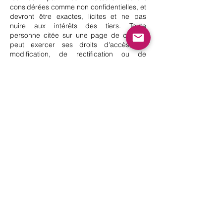
considérées comme non confidentielles, et
devront être exactes, licites et ne pas
nuire aux intérêts des tiers. Toute
personne citée sur une page de ce Site
peut exercer ses droits d'accès, de
modification, de rectification ou de
suppression des informations la
concernant à l'adresse suivante :
contact@agencetelecom.fr
.
Liens vers d'autres sites
Il peut être proposé des liens depuis les
Sites vers des sites tiers. Ces sites sont
indépendants, L'Agence Télécom n'édite
pas et ne contrôle pas ces sites. Les liens
vers tous sites ne constituent, en aucun
cas, une approbation ou un partenariat
entre L'Agence Télécom et ces sites. Dès
lors, L'Agence Télécom ne saurait être
responsable de leurs contenus, leurs
produits, leurs publicités ou tous éléments