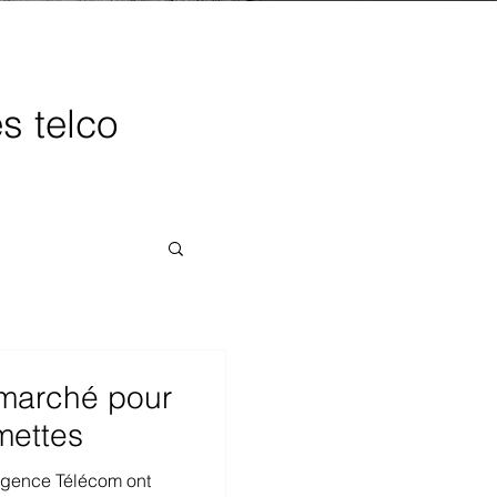
es telco
 marché pour
lmettes
Agence Télécom ont