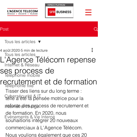
Post
Tous les articles
4 août 2020
5 min de lecture
Tous les articles
L'Agence Télécom repense
Internet & Réseau
ses process de
Téléphonie mobile
recrutement et de formation
Téléphonie fixe
Tisser des liens sur du long terme : 
Cybersécurité & IT
telle a été la pensée motrice pour la 
refonte des process de recrutement et 
Internet of Things
de formation. En 2020, nous 
Evénements & Vie Interne
souhaitions intégrer 20 nouveaux 
commerciaux à L'Agence Télécom. 
Nous voulions également que ces 20 