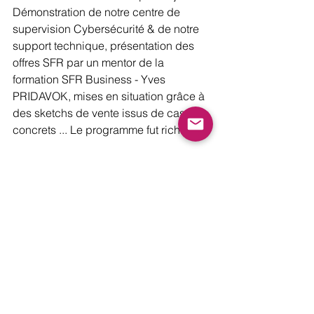
Démonstration de notre centre de 
supervision Cybersécurité & de notre 
support technique, présentation des 
offres SFR par un mentor de la 
formation SFR Business - Yves 
PRIDAVOK, mises en situation grâce à 
des sketchs de vente issus de cas 
concrets ... Le programme fut riche !
Le lendemain, nous avons été 
accueillis toute une journée au siège 
du groupe Altice.
Des interactions de qualité étaient au 
rendez-vous : 
- Harvin ALLAGAPEN - Directeur 
Business Intelligence & du 
Développement Commercial - a 