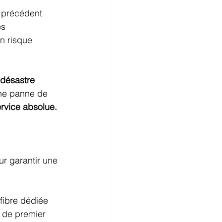
s précédent 
es 
n risque 
désastre 
une panne de 
ervice absolue.
r garantir une 
fibre dédiée 
t de premier 