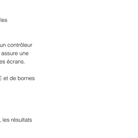
les 
 un contrôleur 
t assure une 
les écrans.
E et de bornes 
les résultats 