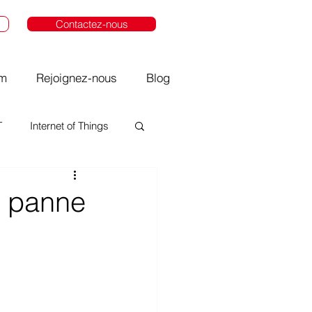
Contactez-nous
om
Rejoignez-nous
Blog
T
Internet of Things
a panne