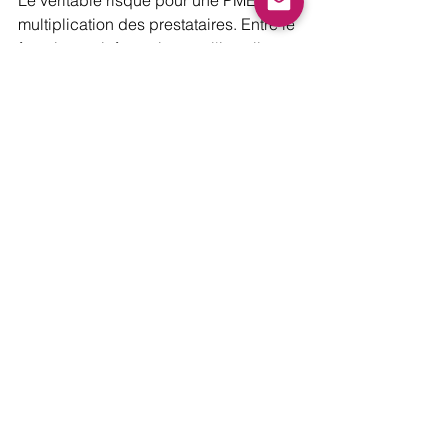
multiplication des prestataires. Entre le 
fournisseur informatique et l'installateur 
d'alarmes, la réactivité se perd. C'est 
ici que l'approche de 
L’Agence 
Télécom 
fait la différence.
En regroupant
 votre parc informatique
et 
votre vidéosurveillance
 sous un 
interlocuteur unique, vous simplifiez 
tout. De l’installation sur site par nos 
techniciens à la 
supervision à 
distance
, nous veillons sur vos actifs 
pendant que vous vous concentrez sur 
votre métier. La technologie ne doit 
plus être une source d'inquiétude, 
mais un levier de croissance sécurisé.