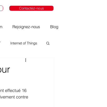
Contactez-nous
om
Rejoignez-nous
Blog
T
Internet of Things
our
t effectué 16 
tivement contre 