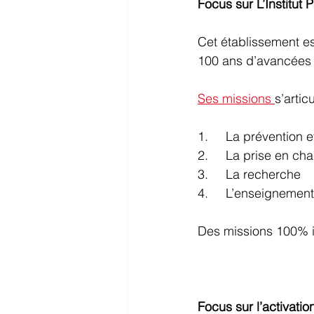
Focus sur L’Institut 
Cet établissement est
100 ans d’avancées d
Ses missions 
s’artic
1.     La prévention 
2.     La prise en ch
3.     La recherche 
4.     L’enseignement
Des missions 100% is
Focus sur l’activatio