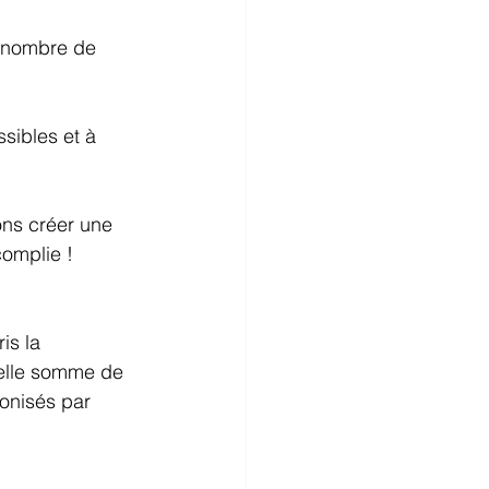
 nombre de 
sibles et à 
ons créer une 
complie !  
is la 
belle somme de 
conisés par