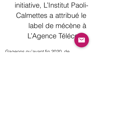
initiative, L’Institut Paoli-
Calmettes a attribué le 
label de mécène à 
L’Agence Télécom. 
Gageons qu’avant fin 2020, de 
nouvelles actions seront mises en 
place pour pérenniser ce mécénat. 
Voir tout
Posts récents