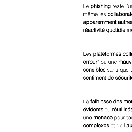
Le 
phishing
 reste l’
même les 
collabora
apparemment authe
réactivité quotidienn
Les 
plateformes coll
erreur”
 ou une 
mauva
sensibles
 sans que 
sentiment de sécurit
La 
faiblesse des mo
évidents
 ou 
réutilisé
une 
menace
 pour to
complexes
 et de l’
au