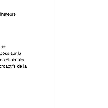
inateurs 
Les 
epose sur la 
pes
 et 
simuler 
roactifs de la 