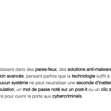
stissent dans des 
pares-feux
, des 
solutions anti-malwar
ion avancés
, pensant parfois que la 
technologie
 suffit à
aucun système
 ne peut neutraliser une 
seconde d’inatte
ulation
, un 
mot de passe noté sur un post-it
 ou un 
clic 
ire pour ouvrir la porte aux 
cybercriminels
.