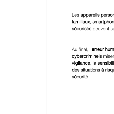
Les 
appareils perso
familiaux
, 
smartphon
sécurisés
 peuvent su
Au final, l’
erreur hum
cybercriminels
 misen
vigilance
, la 
sensibil
des situations à risq
sécurité
.