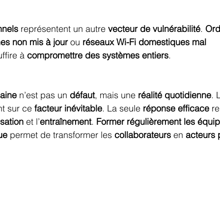
nnels
 représentent un autre 
vecteur de vulnérabilité
. 
Ord
es non mis à jour
 ou 
réseaux Wi-Fi domestiques mal 
ffire à 
compromettre des systèmes entiers
.
aine
 n’est pas un 
défaut
, mais une 
réalité quotidienne
. 
t sur ce 
facteur inévitable
. La seule 
réponse efficace
 r
isation
 et l’
entraînement
. 
Former régulièrement les équi
ue
 permet de transformer les 
collaborateurs
 en 
acteurs p