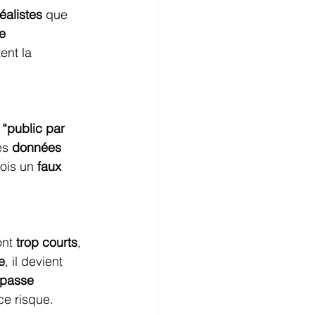
réalistes
 que 
e 
tent la 
“public par 
es 
données 
ois un 
faux 
nt 
trop courts
, 
e
, il devient 
passe 
ce risque.