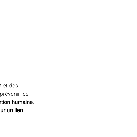
e
 et des 
 prévenir les 
ntion humaine
. 
sur un lien 