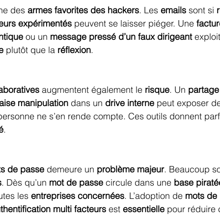
une des 
armes favorites des hackers
. Les 
emails
 sont si 
teurs expérimentés
 peuvent se laisser piéger. Une 
factur
ntique
 ou un 
message pressé d’un faux dirigeant
 exploi
e
 plutôt que la 
réflexion
.
aboratives
 augmentent également le 
risque
. Un 
partage 
ise manipulation
 dans un 
drive interne
 peut exposer d
personne ne s’en rende compte. Ces outils donnent parf
é
.
ts de passe
 demeure un 
problème majeur
. Beaucoup so
s
. Dès qu’un 
mot de passe
 circule dans une 
base piraté
utes les 
entreprises concernées
. L’adoption de 
mots de 
thentification multi facteurs
 est 
essentielle
 pour réduire 