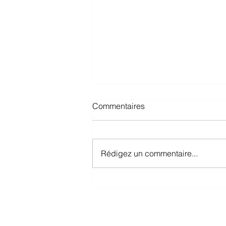
Commentaires
Rédigez un commentaire...
Rentrée & Nouveaux
Collaborateurs : Équipez vos
nouvelles recrues sans
exploser votre budget !